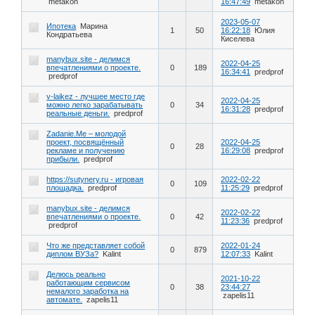
metakon
16:47:49
metakon
2023-05-07
Ипотека
Марина
1
50
16:22:18
Юлия
Кондратьева
Киселева
manybux.site - делимся
2022-04-25
впечатлениями о проекте.
0
189
16:34:41
predprof
predprof
v-laikez - лучшее место где
2022-04-25
можно легко зарабатывать
0
34
16:31:28
predprof
реальные деньги.
predprof
Zadanie.Me – молодой
проект, посвящённый
2022-04-25
0
28
рекламе и получению
16:29:08
predprof
прибыли.
predprof
https://sutynery.ru - игровая
2022-02-22
0
109
площадка.
predprof
11:25:29
predprof
manybux.site - делимся
2022-02-22
впечатлениями о проекте.
0
42
11:23:36
predprof
predprof
Что же представляет собой
2022-01-24
0
879
диплом ВУЗа?
Kalint
12:07:33
Kalint
Делюсь реально
2021-10-22
работающим сервисом
0
38
23:44:27
немалого заработка на
zapelis11
автомате.
zapelis11