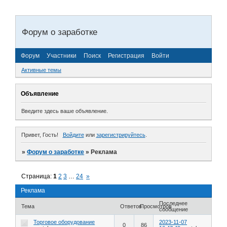
Форум о заработке
Форум
Участники
Поиск
Регистрация
Войти
Активные темы
Объявление
Введите здесь ваше объявление.
Привет, Гость!
Войдите
или
зарегистрируйтесь
.
»
Форум о заработке
»
Реклама
Страница:
1
2
3
…
24
»
Реклама
Последнее
Тема
Ответов
Просмотров
сообщение
Торговое оборудование
2023-11-07
0
86