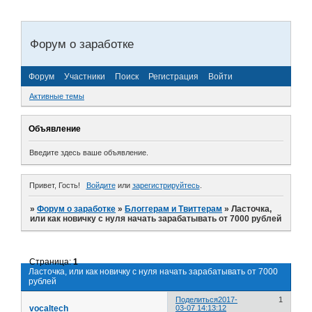
Форум о заработке
Форум
Участники
Поиск
Регистрация
Войти
Активные темы
Объявление
Введите здесь ваше объявление.
Привет, Гость!
Войдите
или
зарегистрируйтесь
.
»
Форум о заработке
»
Блоггерам и Твиттерам
»
Ласточка,
или как новичку с нуля начать зарабатывать от 7000 рублей
Страница:
1
Ласточка, или как новичку с нуля начать зарабатывать от 7000
рублей
Поделиться
2017-
1
vocaltech
03-07 14:13:12